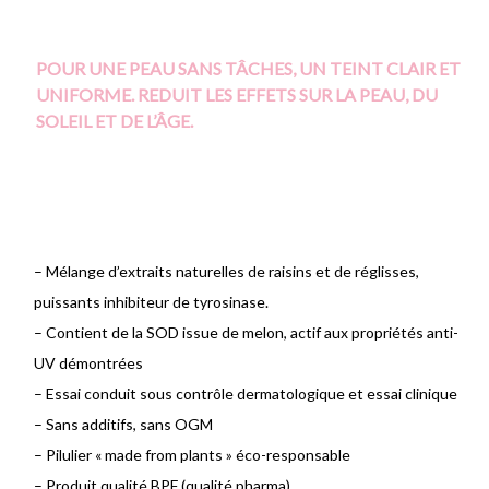
POUR UNE PEAU SANS TÂCHES, UN TEINT CLAIR ET
UNIFORME. REDUIT LES EFFETS SUR LA PEAU, DU
SOLEIL ET DE L’ÂGE.
– Mélange d’extraits naturelles de raisins et de réglisses,
puissants inhibiteur de tyrosinase.
– Contient de la SOD issue de melon, actif aux propriétés anti-
UV démontrées
– Essai conduit sous contrôle dermatologique et essai clinique
– Sans additifs, sans OGM
– Pilulier « made from plants » éco-responsable
– Produit qualité BPF (qualité pharma)