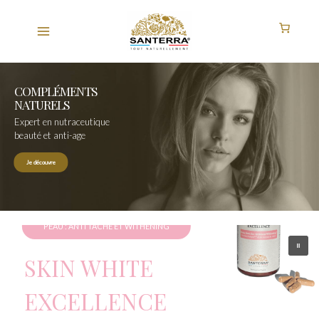
Aller
au
contenu
COMPLÉMENTS
NATURELS
Expert en nutraceutique
beauté et anti-age
Je découvre
PEAU : ANTI TÂCHE ET WITHENING
SKIN WHITE
EXCELLENCE