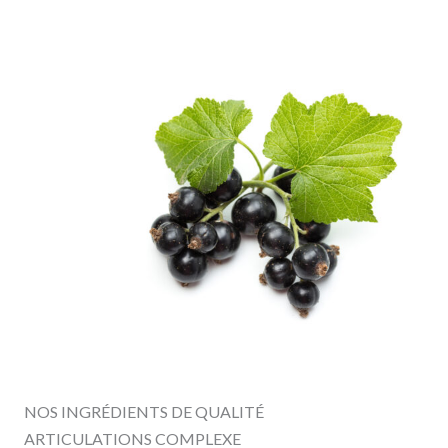
Utiliser dans le cadre d’une alimentation variée et équilibrée. Ne pas dépasser les doses journalières
recommandées. Produit réservé à l'adulte. Déconseillé aux femmes enceintes et allaitantes et aux
personnes personnes diabétiques, pre-diabetiques, asthmatiques, sous traitement anti-vitamine K ou
anti-coagulant, en cas d'ulcère (gastrique ou duodenal) ou de calculs biliaires. Consultez un
professionnel de santé en cas de doute. Tenir hors de portée des enfants. A conserver dans un endroit
frais et sec.
Consultez un professionnel de santé en cas de prise d’anticoagulants. Tenir hors de portée des
enfants. A conserver dans un endroit frais et sec.
NOS INGRÉDIENTS DE QUALITÉ
ARTICULATIONS COMPLEXE