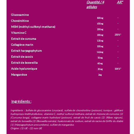
Quantité / 4
AR*
gélules
Glucosamine
-
800 mg
Chondroïtine
-
650 mg
MSM (méthyl-sulfonyl-methane)
-
200 mg
Vitamine C
250%*
200 mg
Extrait de curcuma
-
120 mg
Collagène marin
-
100 mg
Extrait harpagophytum
-
16,8 mg
Extrait de cassis
-
50 mg
Extrait de boswellia
-
40 mg
Acide hyaluronique
104%*
20 mg
Manganèse
2mg
Ingrédients :
Ingrédients : Sulfate de glucosamine (crustacé), sulfate de chondroitine (poisson), tunique : gélifiant
hydropropy-lméthylcellulose, vitamine C, methyl sulfonyl methane, extrait de rhizome de curcuma (2)
(Curcuma longa), collagene marin hydrolysé (poisson), extrait de fruit de cassis (2) (Ribes nigrum),
extrait de boswellia (2) (Boswellia serrata), hyaluronate de sodium, extrait de racine de Griffe du diable
(1) (Harpagophytum procumbens), sulfate de manganèse.
Origine : (1) UE - (2) non UE