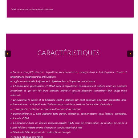
*VNR – valeurs nutritionnelles de référence
CARACTÉRISTIQUES
• Formule complète dont les ingrédients fonctionnent en synergie dans le but d'apaiser, réparer et
reconstruire le cartilage des articulations
• La glucosamine aide à réparer et à régénérer les cartilages des articulations
• Chondroïtine, glucosamine et MSM sont 3 ingrédients communément utilisés pour les produits
articulaires et qui ont fait leurs preuves, même si aucune allégation concernant leur usage n'est
autorisée.
• Le curcuma, le cassis et la boswellia sont 3 plantes qui sont connues pour leur propriétés anti-
inflammatoires. La réduction de l'inflammation contribue à réduire la sensation de douleur.
• Le manganèse contribue au maintien d’une ossature normale
• Bonne tolérance & sans additifs: Sans gluten, allergènes, conservateurs, soja, lactose, pesticides,
colorants, OGM,
• Conditionné dans un pilulier biocompostable (PLA) issu de fermentation de résidus de canne à
sucre. Pilulier à mettre en bac de tri pour compostage industriel.
• Gélules de taille moyenne, de couleur jaune orangée.
• Produit fabriqué en France