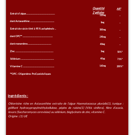
Quantité
AR*
2 gélules
Extrait d’algue…………………………………………
320 mg
–
dont Astaxanthine ………………………………….
8mg
–
Extrait de raisin titré à 95% polyphénols ..
300 mg
–
dont OPC** …………………………………………..
290 mg
–
dont monomères…………………………………
40mg
–
Zinc ………………………………………………………
5mg
50%*
Sélénium ……………………………………………….
40 µg
73%*
160 mg
Vitamine C …………………………………………….
200%*
**OPC : Oligomères ProCyanidoliques
Ingrédients :
Oléorésine riche en Astaxanthine extraite de l’algue Haemotococcus pluvialis(1), tunique :
gélifiant hydroxypropylméthylcellulose, pépins de raisins(1) (Vitis vinifera), fibre d’acacia,
levure (Saccharomyces cerevisiae) au sélénium, bisglycinate de zinc, vitamine C.
Origine : (1) UE