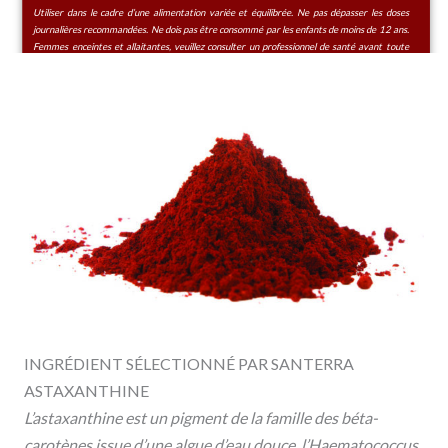
Utiliser dans le cadre d’une alimentation variée et équilibrée. Ne pas dépasser les doses
journalières recommandées. Ne dois pas être consommé par les enfants de moins de 12 ans.
Femmes enceintes et allaitantes, veuillez consulter un professionnel de santé avant toute
complémentation. Tenir hors de portée des enfants.
INGRÉDIENT SÉLECTIONNÉ PAR SANTERRA
ASTAXANTHINE
L’astaxanthine est un pigment de la famille des béta-
carotènes issue d’une algue d’eau douce, l’Haematococcus