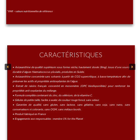
*VNR – valeurs nutritionnelles de référence
CARACTÉRISTIQUES
• Astaxanthine de qualité supérieure sous forme sèche, hautement dosée (8mg), issue d’une source
durable d’algues Haematococcus pluvialis, produites en Suède.
• Astaxanthine concentrée sans solvants à partir de CO2 supercritique, à basse température afin de
préserver les actifs et propriétés antioxydantes de l’algue.
• Extrait de raisins français concentré en monomères (OPC biodisponibles) pour renforcer les
propriétés anti-oxydantes du mélange.
• Formule complète contenant du zinc, du sélénium, de la vitamine C.
• Gélules de petite taille, faciles à avaler, de couleur rouge foncé, sans odeur.
• Garanties de qualité, sans gluten, sans lactose, sans gélatine, sans soja, sans nano, sans
conservateurs ni colorants, sans OGM, sans métaux lourds.
• Produit fabriqué en France
• Engagements eco-responsables : membre 1% for the Planet