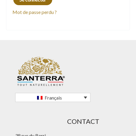
t
Mot de passe perdu ?
e
r
n
a
t
i
v
e
:
Français
CONTACT
38 rue du Berri