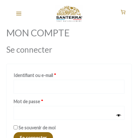
Aller
Obligatoire
Obligatoire
au
contenu
MON COMPTE
Se connecter
Identifiant ou e-mail
*
Mot de passe
*
A
Se souvenir de moi
l
Se connecter