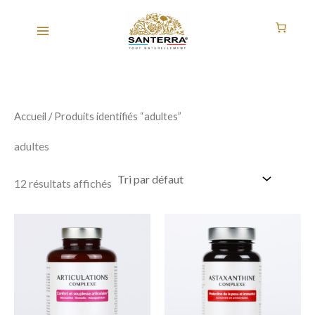
Aller
au
contenu
Accueil
/ Produits identifiés “adultes”
adultes
12 résultats affichés