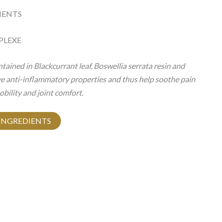
IENTS
PLEXE
tained in Blackcurrant leaf, Boswellia serrata resin and
 anti-inflammatory properties and thus help soothe pain
bility and joint comfort.
 INGREDIENTS