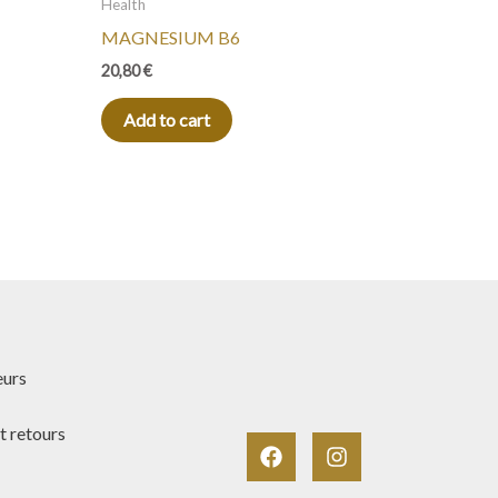
Health
MAGNESIUM B6
20,80
€
Add to cart
eurs
t retours