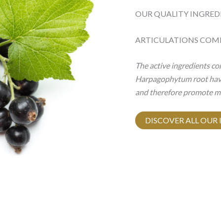
OUR QUALITY INGRED
ARTICULATIONS COM
The active ingredients con
Harpagophytum root have
and therefore promote mo
DISCOVER ALL OUR