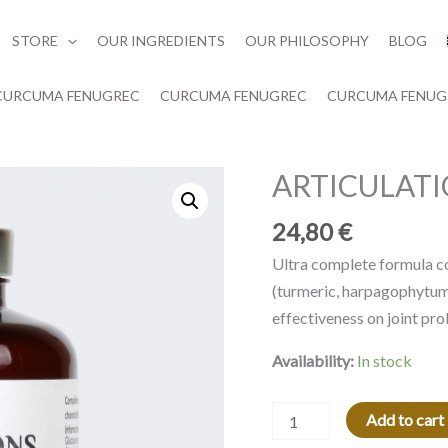
STORE
OUR INGREDIENTS
OUR PHILOSOPHY
BLOG
CURCUMA FENUGREC
CURCUMA FENUGREC
CURCUMA FENUG
ARTICULAT
ARTICULATIONS
COMPLEXE
24,80
€
quantity
Ultra complete formula c
(turmeric, harpagophytum,
effectiveness on joint pr
Availability:
In stock
Add to cart