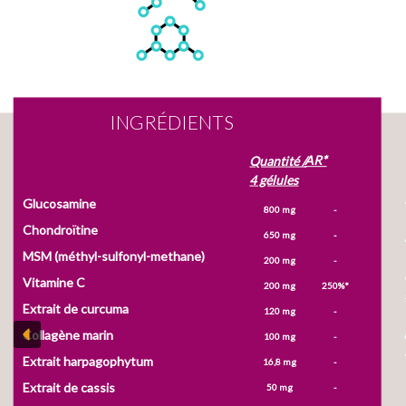
INGRÉDIENTS
AR*
Quantité /
4 gélules
Glucosamine
-
800 mg
Chondroïtine
-
650 mg
MSM (méthyl-sulfonyl-methane)
-
200 mg
Vitamine C
250%*
200 mg
Extrait de curcuma
-
120 mg
Collagène marin
-
100 mg
Extrait harpagophytum
-
16,8 mg
Extrait de cassis
-
50 mg