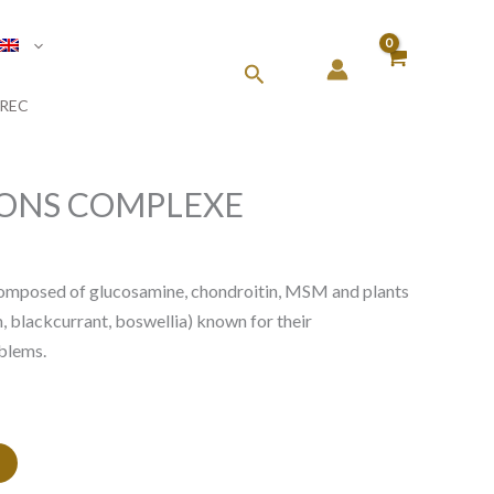
Search
REC
IONS COMPLEXE
omposed of glucosamine, chondroitin, MSM and plants
 blackcurrant, boswellia) known for their
oblems.
Alternative: