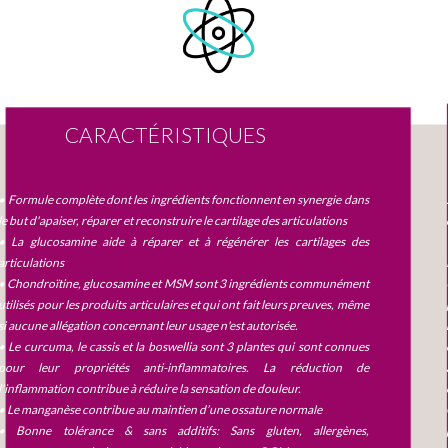
CARACTÉRISTIQUES
• Formule complète dont les ingrédients fonctionnent en synergie dans
le but d'apaiser, réparer et reconstruire le cartilage des articulations
• La glucosamine aide à réparer et à régénérer les cartilages des
articulations
• Chondroïtine, glucosamine et MSM sont 3 ingrédients communément
utilisés pour les produits articulaires et qui ont fait leurs preuves, même
si aucune allégation concernant leur usage n'est autorisée.
• Le curcuma, le cassis et la boswellia sont 3 plantes qui sont connues
pour leur propriétés anti-inflammatoires. La réduction de
l'inflammation contribue à réduire la sensation de douleur.
• Le manganèse contribue au maintien d’une ossature normale
• Bonne tolérance & sans additifs: Sans gluten, allergènes,
S