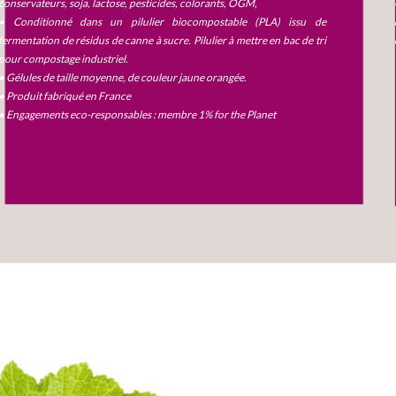
conservateurs, soja, lactose, pesticides, colorants, OGM,
• Conditionné dans un pilulier biocompostable (PLA) issu de
fermentation de résidus de canne à sucre. Pilulier à mettre en bac de tri
pour compostage industriel.
• Gélules de taille moyenne, de couleur jaune orangée.
• Produit fabriqué en France
• Engagements eco-responsables : membre 1% for the Planet