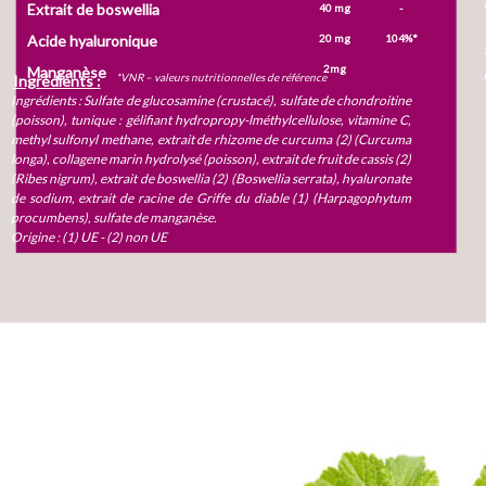
Extrait de boswellia
-
40 mg
Acide hyaluronique
104%*
20 mg
2mg
Manganèse
*VNR – valeurs nutritionnelles de référence
Ingrédients :
Ingrédients : Sulfate de glucosamine (crustacé), sulfate de chondroitine
(poisson), tunique : gélifiant hydropropy-lméthylcellulose, vitamine C,
methyl sulfonyl methane, extrait de rhizome de curcuma (2) (Curcuma
longa), collagene marin hydrolysé (poisson), extrait de fruit de cassis (2)
(Ribes nigrum), extrait de boswellia (2) (Boswellia serrata), hyaluronate
de sodium, extrait de racine de Griffe du diable (1) (Harpagophytum
procumbens), sulfate de manganèse.
Origine : (1) UE - (2) non UE